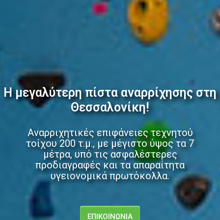
Η απόλυτη εμπειρία ενδυνάμωση
σώματος & νου!
Bouldering, αναρρίχηση με σκοινί, και ό,τι
άλλο μπορείτε να φανταστείτε, σε ατομικ
ή ομαδικά προγράμματα, για αρχάριους ή
προχωρημένους!
ΓΙΑ ΕΝΗΛΙΚΕΣ