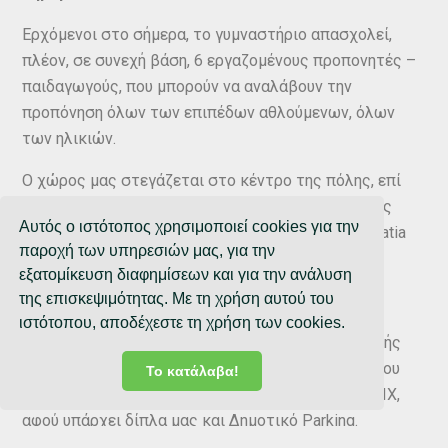
Ερχόμενοι στο σήμερα, το γυμναστήριο απασχολεί,
πλέον, σε συνεχή βάση, 6 εργαζομένους προπονητές –
παιδαγωγούς, που μπορούν να αναλάβουν την
προπόνηση όλων των επιπέδων αθλούμενων, όλων
των ηλικιών.
Ο χώρος μας στεγάζεται στο κέντρο της πόλης, επί
της οδού Μητροπολίτου Γενναδίου 10, πλησίον της
Αυτός ο ιστότοπος χρησιμοποιεί cookies για την
Πλατείας Αριστοτέλους και του ξενοδοχείου Egnatia
παροχή των υπηρεσιών μας, για την
Palace, πάνω από την Εγνατία Οδό.
εξατομίκευση διαφημίσεων και για την ανάλυση
της επισκεψιμότητας. Με τη χρήση αυτού του
Πώς θα έρθετε σε μας
ιστότοπου, αποδέχεστε τη χρήση των cookies.
Μπορείτε να μεταβείτε σε μας με τα Μέσα Μαζικής
Μεταφοράς, κατεβαίνοντας στη Στάση λεωφορείου
Το κατάλαβα!
ΟΑΣΘ «Μητροπολίτου Γενναδίου», ή να έρθετε με ΙΧ,
αφού υπάρχει δίπλα μας και Δημοτικό Parking.