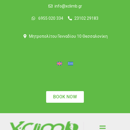
info@xclimb.gr
6955 020 334
23102 29183
Μητροπολίτου Γενναδίου 10 Θεσσαλονίκη
BOOK NOW